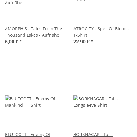
AMORPHIS - Tales From The
ATROCITY - Spell Of Blood -
Thousand Lakes - Aufnäher
T-Shirt
/ Patch
6,00 €
*
22,90 €
*
BLUTGOTT - Enemy Of
BORKNAGAR - Fall -