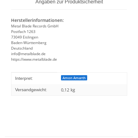
Angaben zur Produktsicherheit
Herstellerinformationen:
Metal Blade Records GmbH
Postfach 1263
73049 Eislingen
Baden-Württemberg
Deutschland
info@metalblade.de
https://www.metalblade.de
Produkteigenschaft
Wert
Amon Amarth
Interpret:
0,12 kg
Versandgewicht: