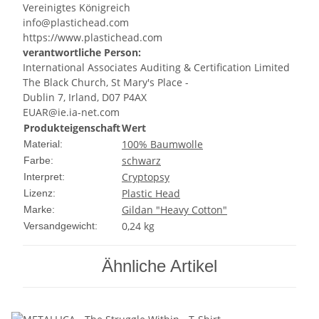
Vereinigtes Königreich
info@plastichead.com
https://www.plastichead.com
verantwortliche Person:
International Associates Auditing & Certification Limited
The Black Church, St Mary's Place -
Dublin 7, Irland, D07 P4AX
EUAR@ie.ia-net.com
Produkteigenschaft
Wert
100% Baumwolle
Material:
schwarz
Farbe:
Cryptopsy
Interpret:
Plastic Head
Lizenz:
Gildan "Heavy Cotton"
Marke:
0,24 kg
Versandgewicht:
Ähnliche Artikel