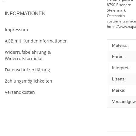
8790 Eisenerz
Steiermark
INFORMATIONEN
Österreich
customer.servi
https://www.nap
Impressum
AGB mit Kundeninformationen
Produkteig
Wert
Material:
Widerrufsbelehrung &
Farbe:
Widerrufsformular
Interpret:
Datenschutzerklärung
Lizenz:
Zahlungsmöglichkeiten
Marke:
Versandkosten
Versandgewi