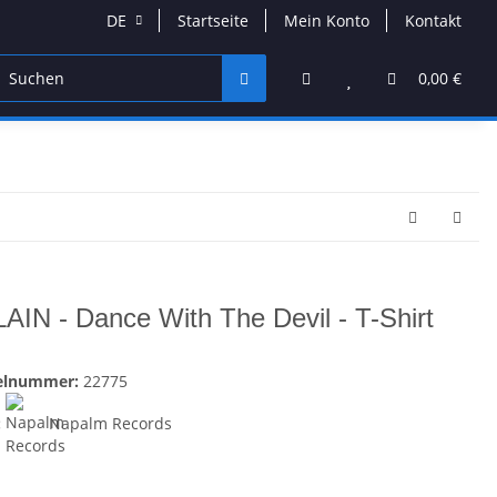
DE
Startseite
Mein Konto
Kontakt
DVD & Blu-Ray
Band Merchandise
Schmuck & Acces
0,00 €
AIN - Dance With The Devil - T-Shirt
kelnummer:
22775
:
Napalm Records