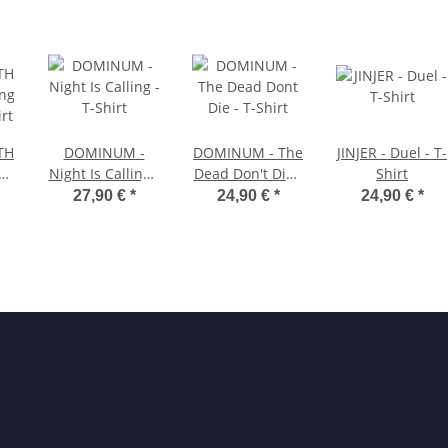
TH
DOMINUM -
DOMINUM - The
JINJER - Duel - T-
ing
Night Is Calling -
Dead Don't Die -
Shirt
rt
T-Shirt
T-Shirt
27,90 €
*
24,90 €
*
24,90 €
*