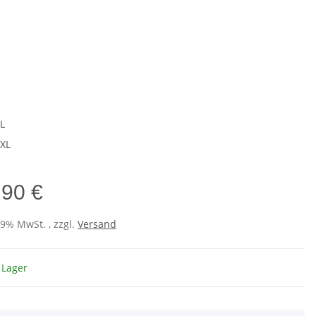
e
L
XL
,90 €
19% MwSt. , zzgl.
Versand
 Lager