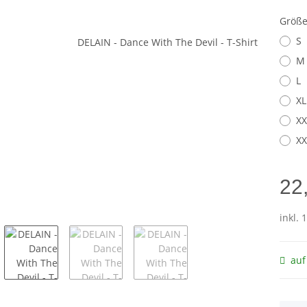
Größ
S
M
L
XL
XX
XX
22
inkl. 
auf