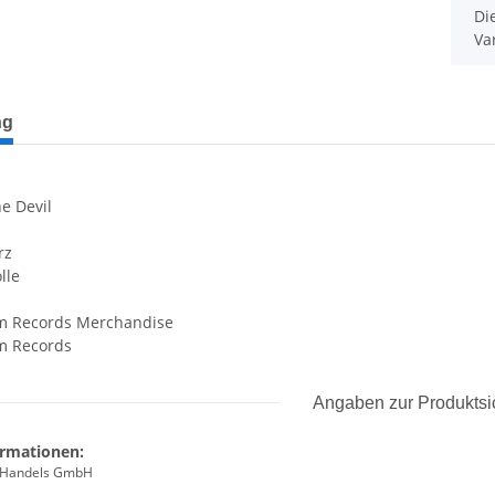
x
Di
Va
terkarten anzeigen
ng
e Devil
rz
lle
m Records Merchandise
m Records
Angaben zur Produktsi
ormationen:
 Handels GmbH