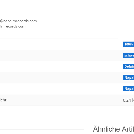
ce@napalmrecords.com
almrecords.com
enschaft
100%
schwa
Delai
Napa
Napa
0,24 
cht:
Ähnliche Arti