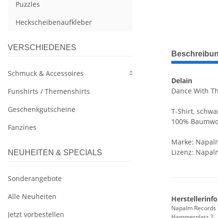
Puzzles
Heckscheibenaufkleber
VERSCHIEDENES
weitere Regis
Beschreibu
Schmuck & Accessoires
Delain
Dance With Th
Funshirts / Themenshirts
Geschenkgutscheine
T-Shirt, schwa
100% Baumwo
Fanzines
Marke: Napal
Lizenz: Napal
NEUHEITEN & SPECIALS
Sonderangebote
Alle Neuheiten
Herstellerinf
Napalm Records
Jetzt vorbestellen
Hammerplatz 2