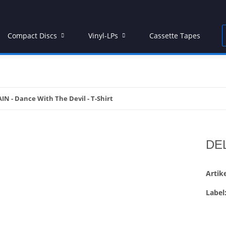
Compact Discs
Vinyl-LPs
Cassette Tapes
IN - Dance With The Devil - T-Shirt
DEL
Arti
Label