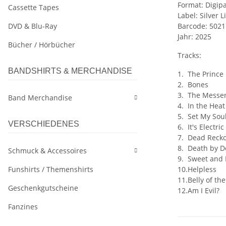
Format: Digipa
Cassette Tapes
Label: Silver 
DVD & Blu-Ray
Barcode: 502
Jahr: 2025
Bücher / Hörbücher
Tracks:
BANDSHIRTS & MERCHANDISE
1.
The Prince
2.
Bones
3.
The Messe
Band Merchandise
4.
In the Heat
5.
Set My Soul
VERSCHIEDENES
6.
It's Electric
7.
Dead Reck
8.
Death by D
Schmuck & Accessoires
9.
Sweet and 
Funshirts / Themenshirts
10.
Helpless
11.
Belly of th
Geschenkgutscheine
12.
Am I Evil?
Fanzines