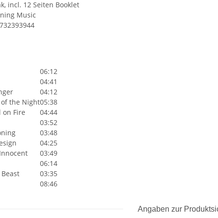
k, incl. 12 Seiten Booklet
Lining Music
1732393944
06:12
04:41
nger
04:12
 of the Night
05:38
 on Fire
04:44
03:52
oning
03:48
esign
04:25
Innocent
03:49
06:14
e Beast
03:35
08:46
Angaben zur Produktsi