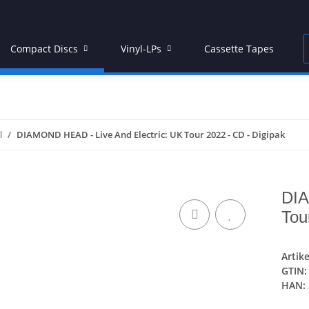
Compact Discs
Vinyl-LPs
Cassette Tapes
l
DIAMOND HEAD - Live And Electric: UK Tour 2022 - CD - Digipak
DIA
Tou
Artik
GTIN:
HAN: