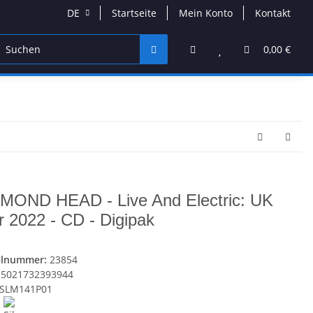
DE
Startseite
Mein Konto
Kontakt
DVD & Blu-Ray
Band Merchandise
Schmuck & Acces
0,00 €
MOND HEAD - Live And Electric: UK
r 2022 - CD - Digipak
elnummer:
23854
5021732393944
SLM141P01