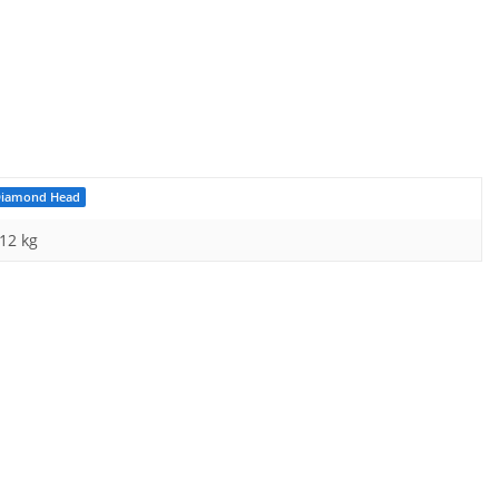
iamond Head
,12 kg