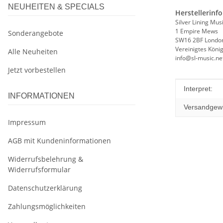
NEUHEITEN & SPECIALS
Herstellerinf
Silver Lining Mus
1 Empire Mews
Sonderangebote
SW16 2BF Londo
Vereinigtes Köni
Alle Neuheiten
info@sl-music.ne
Jetzt vorbestellen
Produkteig
Wert
Interpret:
INFORMATIONEN
Versandgewi
Impressum
AGB mit Kundeninformationen
Widerrufsbelehrung &
Widerrufsformular
Datenschutzerklärung
Zahlungsmöglichkeiten