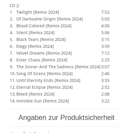
CD 2:
1.
Twilight [Remix 2024]
7:52
2.
Of Darksome Origin [Remix 2024]
5:03
3.
Blood-Colored [Remix 2024]
4:00
4.
Silent [Remix 2024]
5:06
5.
Black Tears [Remix 2024]
3:15
6.
Elegy [Remix 2024]
3:59
7.
Velvet Dreams [Remix 2024]
7:12
8.
Enter Chaos [Remix 2024]
2:25
9.
The Sinner And The Sadness [Remix 2024]
3:07
10.
Song Of Sirens [Remix 2024]
2:46
11.
Until Eternity Ends [Remix 2024]
3:55
12.
Eternal Eclipse [Remix 2024]
2:52
13.
Bleed [Remix 2024]
2:08
14.
Invisible Sun [Remix 2024]
3:22
Angaben zur Produktsicherheit