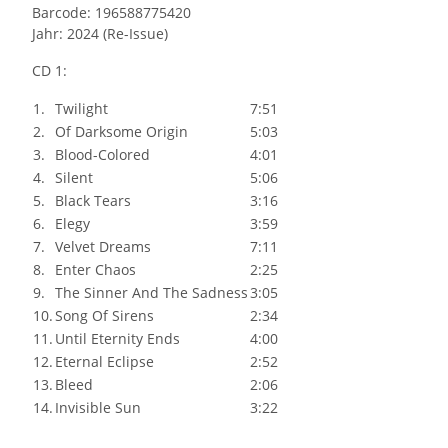
Barcode: 196588775420
Jahr: 2024 (Re-Issue)
CD 1:
1.
Twilight
7:51
2.
Of Darksome Origin
5:03
3.
Blood-Colored
4:01
4.
Silent
5:06
5.
Black Tears
3:16
6.
Elegy
3:59
7.
Velvet Dreams
7:11
8.
Enter Chaos
2:25
9.
The Sinner And The Sadness
3:05
10.
Song Of Sirens
2:34
11.
Until Eternity Ends
4:00
12.
Eternal Eclipse
2:52
13.
Bleed
2:06
14.
Invisible Sun
3:22