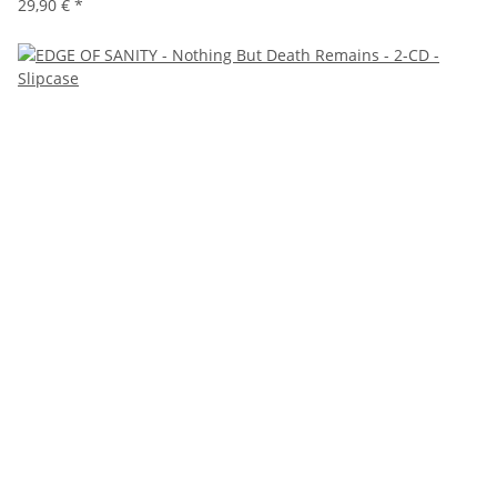
29,90 €
*