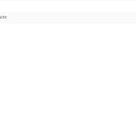
enschaft
cht: