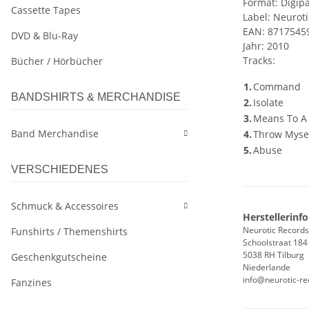
Format: Digip
Cassette Tapes
Label: Neurot
EAN: 8717545
DVD & Blu-Ray
Jahr: 2010
Tracks:
Bücher / Hörbücher
1.
Command
BANDSHIRTS & MERCHANDISE
2.
Isolate
3.
Means To A
Band Merchandise
4.
Throw Mysel
5.
Abuse
VERSCHIEDENES
Schmuck & Accessoires
Herstellerinf
Neurotic Records
Funshirts / Themenshirts
Schoolstraat 184
5038 RH Tilburg
Geschenkgutscheine
Niederlande
info@neurotic-r
Fanzines