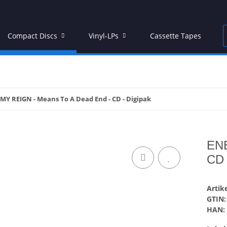
Compact Discs
Vinyl-LPs
Cassette Tapes
MY REIGN - Means To A Dead End - CD - Digipak
ENE
CD 
Arti
GTIN:
HAN: