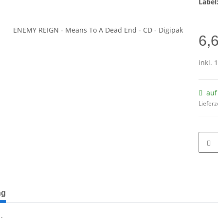
Label
6,
inkl. 
auf
Lieferz
terkarten anzeigen
ng