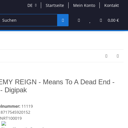
DE
Startseite
Mein Konto
Kontakt
DVD & Blu-Ray
Band Merchandise
Schmuck & Acces
0,00 €
MY REIGN - Means To A Dead End -
- Digipak
kelnummer:
11119
8717545920152
NRT100019