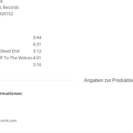
ak
ic Records
920152
3:44
4:31
 Dead End
3:12
f To The Wolves
4:01
5:16
Angaben zur Produktsi
ormationen:
ecords.com