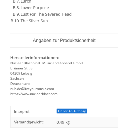
B 7.
Lurch
B 8.
Lower Purpose
B 9.
Lust For The Severed Head
B 10.
The Silver Sun
Angaben zur Produktsicherheit
Herstellerinformationen:
Nuclear Blast c/o IC Music and Apparel GmbH
Brünner Str. 8
04209 Leipzig
Sachsen
Deutschland
nub.de@liveyourmusic.com
https://www.nuclearblast.com
Produkteigenschaft
Wert
Fit For An Autopsy
Interpret:
0,49 kg
Versandgewicht: