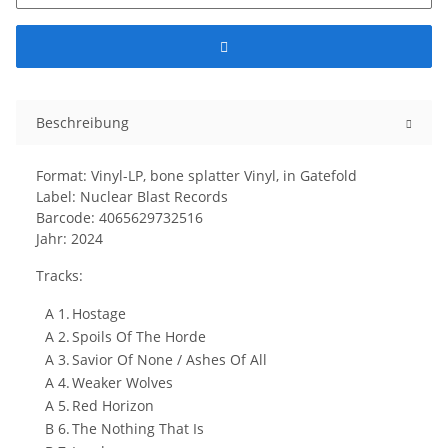
Beschreibung
Format: Vinyl-LP, bone splatter Vinyl, in Gatefold
Label: Nuclear Blast Records
Barcode: 4065629732516
Jahr: 2024
Tracks:
A 1.
Hostage
A 2.
Spoils Of The Horde
A 3.
Savior Of None / Ashes Of All
A 4.
Weaker Wolves
A 5.
Red Horizon
B 6.
The Nothing That Is