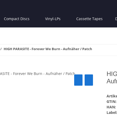
Compact Discs
Vinyl-LPs
Cassette Tapes
HIGH PARASITE - Forever We Burn - Aufnäher / Patch
HIG
Auf
Arti
GTIN:
HAN:
Label