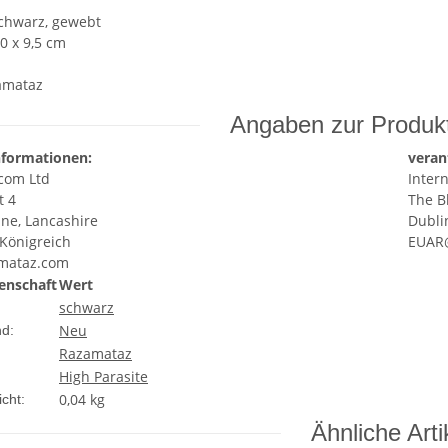
chwarz, gewebt
0 x 9,5 cm
amataz
Angaben zur Produkt
nformationen:
veran
com Ltd
Intern
t 4
The Bl
ne, Lancashire
Dubli
 Königreich
EUAR@
mataz.com
enschaft
Wert
schwarz
Neu
nd:
Razamataz
High Parasite
0,04 kg
cht:
Ähnliche Arti