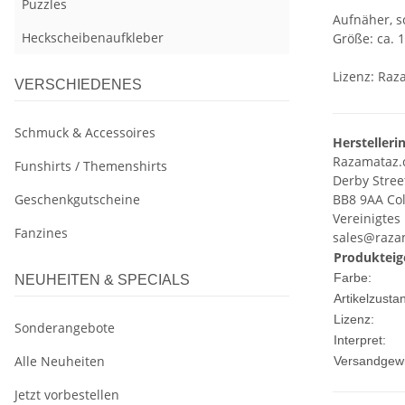
Puzzles
Aufnäher, s
Heckscheibenaufkleber
Größe: ca. 1
Lizenz: Raz
VERSCHIEDENES
Schmuck & Accessoires
Herstelleri
Razamataz.
Funshirts / Themenshirts
Derby Stree
Geschenkgutscheine
BB8 9AA Col
Vereinigtes
Fanzines
sales@raza
Produkteig
Farbe:
NEUHEITEN & SPECIALS
Artikelzusta
Lizenz:
Sonderangebote
Interpret:
Alle Neuheiten
Versandgewi
Jetzt vorbestellen