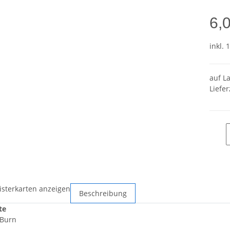
6,
inkl. 
auf L
Liefer
isterkarten anzeigen
Beschreibung
te
 Burn