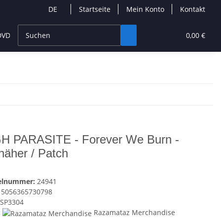
DE
Startseite
Mein Konto
Kontakt
DVD & Blu-Ray
Band Merchandise
Schmuck & Access
0,00 €
H PARASITE - Forever We Burn -
näher / Patch
kelnummer:
24941
5056365730798
SP3304
:
Razamataz Merchandise