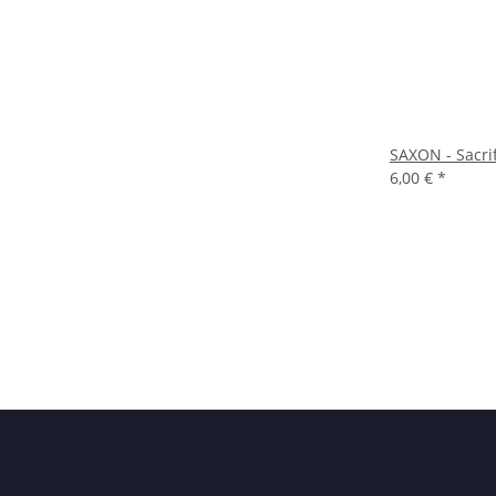
SAXON - Sacrif
6,00 €
*