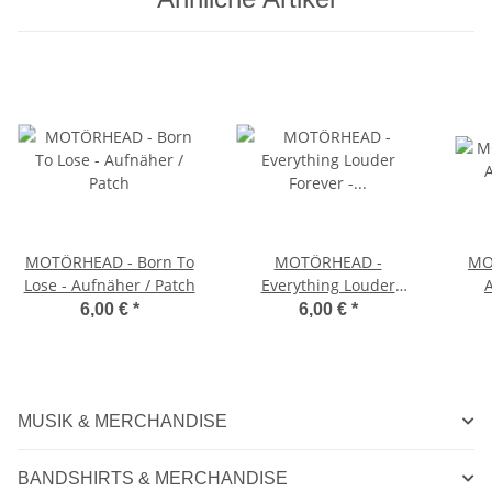
MOTÖRHEAD - Born To
MOTÖRHEAD -
MO
Lose - Aufnäher / Patch
Everything Louder
Forever - Aufnäher /
6,00 €
*
6,00 €
*
Patch
MUSIK & MERCHANDISE
BANDSHIRTS & MERCHANDISE