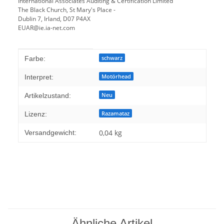
International Associates Auditing & Certification Limited
The Black Church, St Mary's Place -
Dublin 7, Irland, D07 P4AX
EUAR@ie.ia-net.com
Produkteigenschaft
Wert
schwarz
Farbe:
Motörhead
Interpret:
Neu
Artikelzustand:
Razamataz
Lizenz:
0,04 kg
Versandgewicht:
Ähnliche Artikel