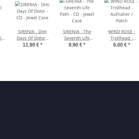
SIRENIA - Dim
SIRENIA - The
WIND ROSE -
l
Days Of Dolor -
Seventh Life
Trollhead -
-
CD - Jewel Case
Path - CD - Jewel
Aufnäher /
11,90 €
*
9,90 €
*
6,00 €
*
Case
Patch