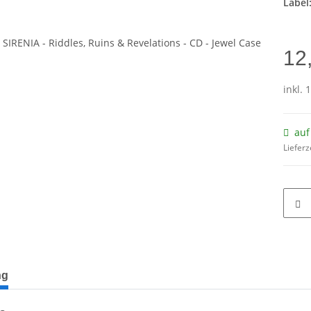
Label
12
inkl. 
auf
Lieferz
terkarten anzeigen
ng