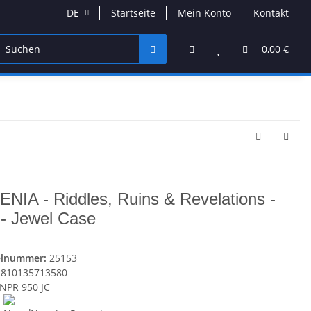
DE
Startseite
Mein Konto
Kontakt
DVD & Blu-Ray
Band Merchandise
Schmuck & Acces
0,00 €
ENIA - Riddles, Ruins & Revelations -
- Jewel Case
elnummer:
25153
810135713580
NPR 950 JC