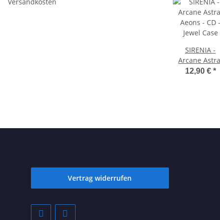
Versandkosten
SIRENIA -
Arcane Astra
Aeons - CD 
12,90 €
*
Jewel Case
Vertrag widerrufen