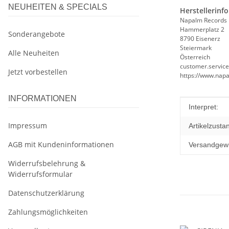
NEUHEITEN & SPECIALS
Herstellerinf
Napalm Records
Hammerplatz 2
Sonderangebote
8790 Eisenerz
Steiermark
Alle Neuheiten
Österreich
customer.servi
Jetzt vorbestellen
https://www.nap
INFORMATIONEN
Produkteig
Wert
Interpret:
Impressum
Artikelzusta
AGB mit Kundeninformationen
Versandgewi
Widerrufsbelehrung &
Widerrufsformular
Datenschutzerklärung
Zahlungsmöglichkeiten