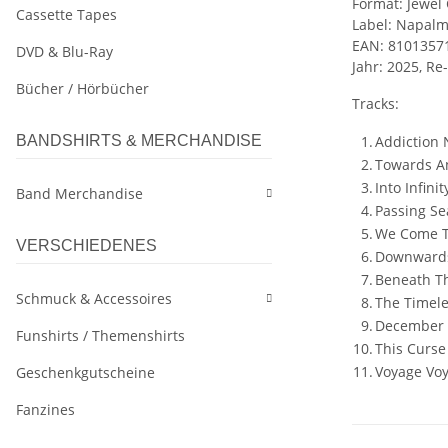
Format: Jewel
Cassette Tapes
Label: Napalm
EAN: 8101357
DVD & Blu-Ray
Jahr: 2025, Re
Bücher / Hörbücher
Tracks:
BANDSHIRTS & MERCHANDISE
1.
Addiction 
2.
Towards An
3.
Into Infinit
Band Merchandise
4.
Passing S
5.
We Come T
VERSCHIEDENES
6.
Downwards
7.
Beneath T
Schmuck & Accessoires
8.
The Timel
9.
December
Funshirts / Themenshirts
10.
This Curse
11.
Voyage Voy
Geschenkgutscheine
Fanzines