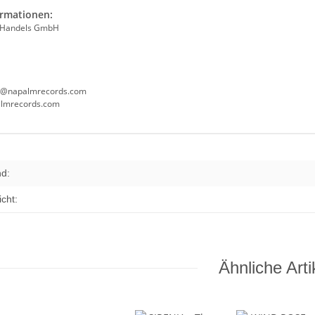
ormationen:
 Handels GmbH
ce@napalmrecords.com
almrecords.com
enschaft
nd:
cht:
Ähnliche Arti