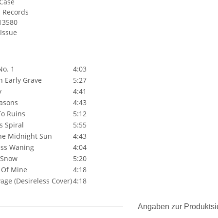
 Case
 Records
13580
-Issue
No. 1
4:03
 Early Grave
5:27
y
4:41
easons
4:43
o Ruins
5:12
 Spiral
5:55
he Midnight Sun
4:43
ess Waning
4:04
 Snow
5:20
 Of Mine
4:18
age (Desireless Cover)
4:18
Angaben zur Produktsi