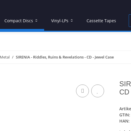
Compact Discs
Vinyl-LPs
Cassette Tapes
Metal
SIRENIA - Riddles, Ruins & Revelations - CD - Jewel Case
SIR
CD 
Artik
GTIN:
HAN: