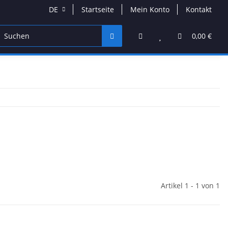
DE
Startseite
Mein Konto
Kontakt
DVD & Blu-Ray
Band Merchandise
Schmuck & Acces
0,00 €
Artikel 1 - 1 von 1