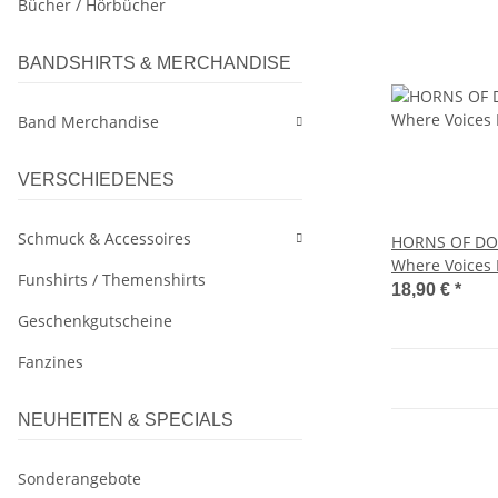
Bücher / Hörbücher
BANDSHIRTS & MERCHANDISE
Band Merchandise
VERSCHIEDENES
Schmuck & Accessoires
HORNS OF DO
Where Voices 
Funshirts / Themenshirts
Vinyl-LP - blac
18,90 €
*
Geschenkgutscheine
Fanzines
NEUHEITEN & SPECIALS
Sonderangebote