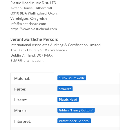
Plastic Head Music Dist. LTD
Avtech House, Hithercroft
OX10 9DA Wallingford, Oxon.
Vereinigtes Königreich
info@plastichead.com
https://www.plastichead.com
verantwortliche Person:
International Associates Auditing & Certification Limited
The Black Church, St Mary's Place -
Dublin 7, Irland, D07 P4AX
EUAR@ie.ia-net.com
Produkteigenschaft
Wert
100% Baumwolle
Material:
schwarz
Farbe:
Plastic Head
Lizenz:
Gildan "Heavy Cotton"
Marke:
Witchfinder General
Interpret: