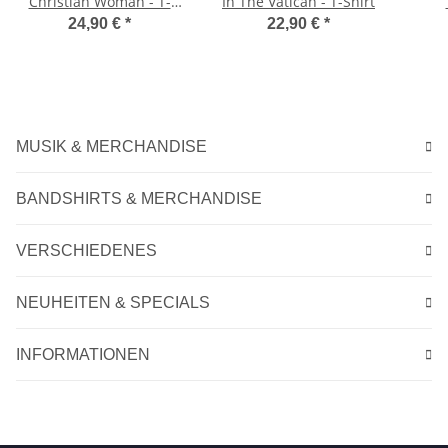
Christian Woman - T-
In The Vatican - T-Shirt
Shirt
24,90 €
*
22,90 €
*
MUSIK & MERCHANDISE
BANDSHIRTS & MERCHANDISE
VERSCHIEDENES
NEUHEITEN & SPECIALS
INFORMATIONEN