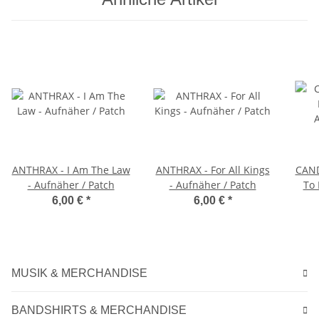
ANTHRAX - I Am The Law
ANTHRAX - For All Kings
CAND
- Aufnäher / Patch
- Aufnäher / Patch
To 
6,00 €
*
6,00 €
*
MUSIK & MERCHANDISE
BANDSHIRTS & MERCHANDISE