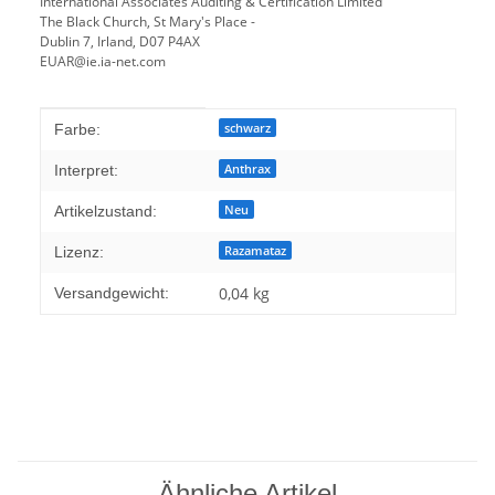
International Associates Auditing & Certification Limited
The Black Church, St Mary's Place -
Dublin 7, Irland, D07 P4AX
EUAR@ie.ia-net.com
Produkteigenschaft
Wert
schwarz
Farbe:
Anthrax
Interpret:
Neu
Artikelzustand:
Razamataz
Lizenz:
0,04 kg
Versandgewicht:
Ähnliche Artikel